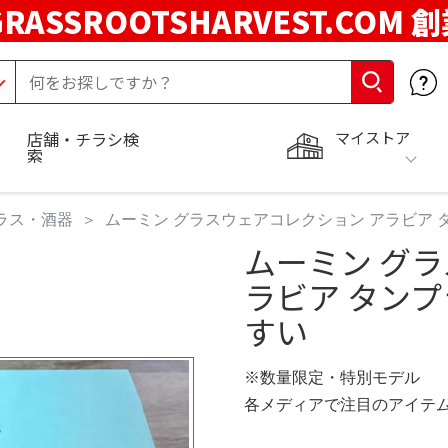
GRASSROOTSHARVEST.COM 
マイストア
店舗・チラシ検
索
ラス・酒器
ムーミン グラスウェアコレクション アラビア 
ムーミン グ
ラビア タンプ
すい
※数量限定・特別モデル
各メディアで注目のアイテ