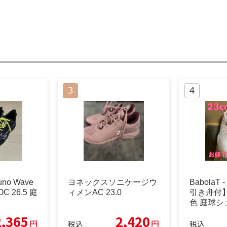
uno Wave
ヨネックスソニケージウ
Babola
OC 26.5 庭
ィメンAC 23.0
引き舟付
色 庭球シ
2,365
2,420
円
円
税込
税込