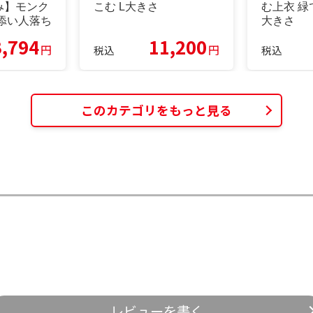
み】モンク
こむ L大きさ
む上衣 緑
添い人落ち
大きさ
T 黒いこと
3,794
11,200
円
円
税込
税込
このカテゴリをもっと見る
レビューを書く