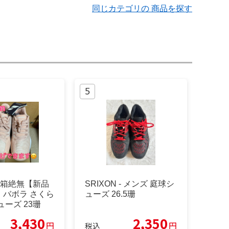
同じカテゴリの 商品を探す
T - 箱絶無【新品
SRIXON - メンズ 庭球シ
】バボラ さくら
ューズ 26.5珊
ューズ 23珊
3,430
2,350
円
円
税込