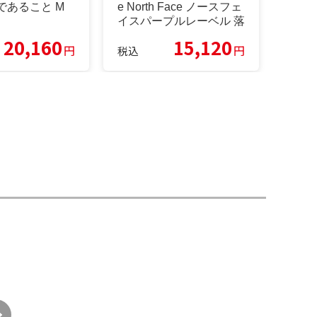
であること M
e North Face ノースフェ
イスパープルレーベル 落
ちこむ上衣
20,160
15,120
円
円
税込