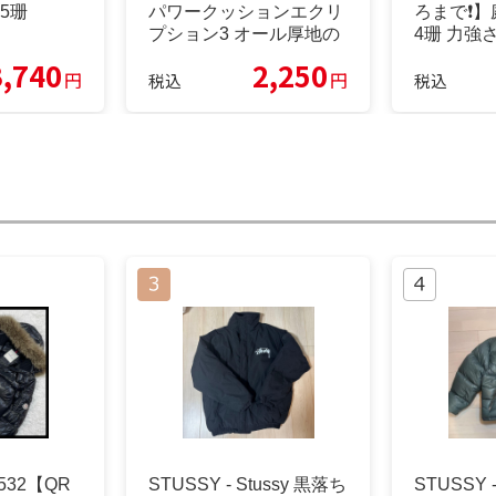
.5珊
パワークッションエクリ
ろまで❗】
プション3 オール厚地の
4珊 力強
外套 24
3,740
2,250
円
円
税込
税込
6532【QR
STUSSY - Stussy 黒落ち
STUSSY 