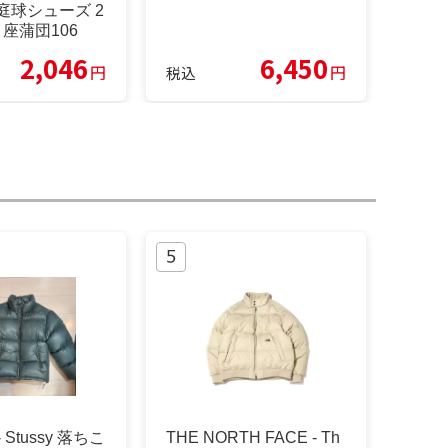
庭球シューズ 2
さ座蒲団106
2,046
6,450
円
円
税込
- Stussy 落ちこ
THE NORTH FACE - Th