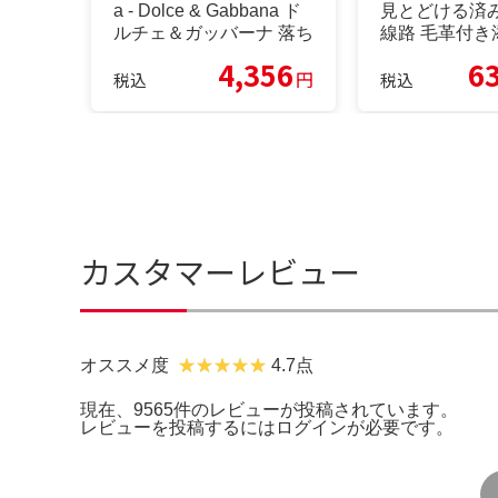
a - Dolce & Gabbana ド
見とどける済
ルチェ＆ガッバーナ 落ち
線路 毛革付き
こむ上衣
こむ HUBER
4,356
6
円
税込
税込
カスタマーレビュー
オススメ度
4.7点
現在、9565件のレビューが投稿されています。
レビューを投稿するには
ログイン
が必要です。