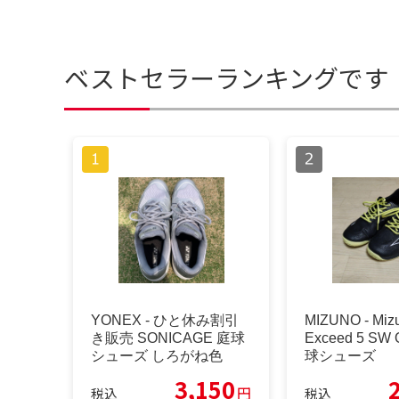
ベストセラーランキングです
YONEX - ひと休み割引
MIZUNO - Miz
き販売 SONICAGE 庭球
Exceed 5 SW 
シューズ しろがね色
球シューズ
3,150
円
税込
税込